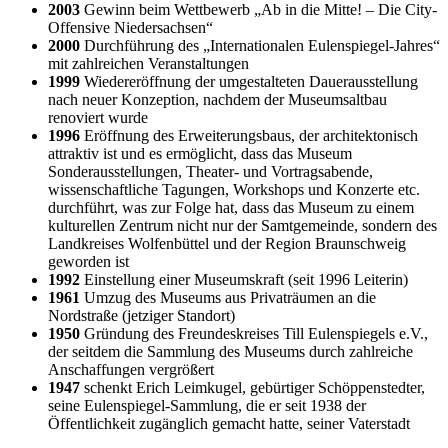
2003
Gewinn beim Wettbewerb „Ab in die Mitte! – Die City-
Offensive Niedersachsen“
2000
Durchführung des „Internationalen Eulenspiegel-Jahres“
mit zahlreichen Veranstaltungen
1999
Wiedereröffnung der umgestalteten Dauerausstellung
nach neuer Konzeption, nachdem der Museumsaltbau
renoviert wurde
1996
Eröffnung des Erweiterungsbaus, der architektonisch
attraktiv ist und es ermöglicht, dass das Museum
Sonderausstellungen, Theater- und Vortragsabende,
wissenschaftliche Tagungen, Workshops und Konzerte etc.
durchführt, was zur Folge hat, dass das Museum zu einem
kulturellen Zentrum nicht nur der Samtgemeinde, sondern des
Landkreises Wolfenbüttel und der Region Braunschweig
geworden ist
1992
Einstellung einer Museumskraft (seit 1996 Leiterin)
1961
Umzug des Museums aus Privaträumen an die
Nordstraße (jetziger Standort)
1950
Gründung des Freundeskreises Till Eulenspiegels e.V.,
der seitdem die Sammlung des Museums durch zahlreiche
Anschaffungen vergrößert
1947
schenkt Erich Leimkugel, gebürtiger Schöppenstedter,
seine Eulenspiegel-Sammlung, die er seit 1938 der
Öffentlichkeit zugänglich gemacht hatte, seiner Vaterstadt