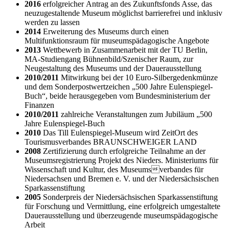
2016
erfolgreicher Antrag an des Zukunftsfonds Asse, das
neuzugestaltende Museum möglichst barrierefrei und inklusiv
werden zu lassen
2014
Erweiterung des Museums durch einen
Multifunktionsraum für museumspädagogische Angebote
2013
Wettbewerb in Zusammenarbeit mit der TU Berlin,
MA-Studiengang Bühnenbild/Szenischer Raum, zur
Neugestaltung des Museums und der Dauerausstellung
2010/2011
Mitwirkung bei der 10 Euro-Silbergedenkmünze
und dem Sonderpostwertzeichen „500 Jahre Eulenspiegel-
Buch“, beide herausgegeben vom Bundesministerium der
Finanzen
2010/2011
zahlreiche Veranstaltungen zum Jubiläum „500
Jahre Eulenspiegel-Buch
2010
Das Till Eulenspiegel-Museum wird ZeitOrt des
Tourismusverbandes BRAUNSCHWEIGER LAND
2008
Zertifizierung durch erfolgreiche Teilnahme an der
Museumsregistrierung Projekt des Nieders. Ministeriums für
Wissenschaft und Kultur, des Museumsverbandes für
Niedersachsen und Bremen e. V. und der Niedersächsischen
Sparkassenstiftung
2005
Sonderpreis der Niedersächsischen Sparkassenstiftung
für Forschung und Vermittlung, eine erfolgreich umgestaltete
Dauerausstellung und überzeugende museumspädagogische
Arbeit